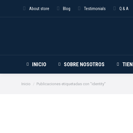
About store
Blog
Testimonials
Q & A
INICIO
SOBRE NOSOTROS
TIE
Estás aquí:
Inicio
Publicaciones etiquetadas con "identity"