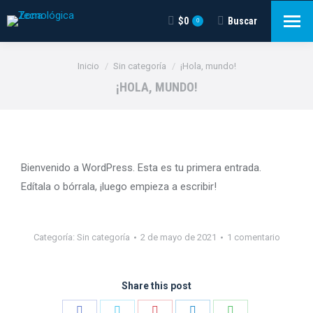
$
0
Buscar
Buscar:
0
Estás aquí:
Inicio
Sin categoría
¡Hola, mundo!
¡HOLA, MUNDO!
Bienvenido a WordPress. Esta es tu primera entrada.
Edítala o bórrala, ¡luego empieza a escribir!
Categoría:
Sin categoría
2 de mayo de 2021
1 comentario
Share this post
Share
Share
Share
Share
Share