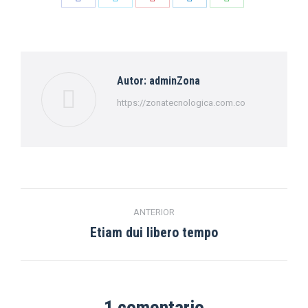
on
on
on
on
on
Facebook
Twitter
Pinterest
LinkedIn
WhatsApp
Autor:
adminZona
https://zonatecnologica.com.co
Navegación
ANTERIOR
entre
Etiam dui libero tempo
Publicación
anterior:
publicaciones
1 comentario