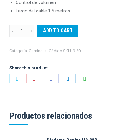
Control de volumen
Largo del cable 1,5 metros
Diadema
ADD TO CART
Marca
Jedel
Categoría:
Gaming
Código SKU:
9-20
808
quantity
Share this product
Share
Share
Share
Share
Share
on
on
on
on
on
Twitter
Pinterest
Facebook
LinkedIn
WhatsApp
Productos relacionados