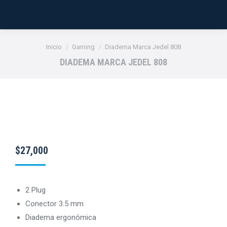
Estás aquí:
Inicio
Gaming
Diadema Marca Jedel 808
DIADEMA MARCA JEDEL 808
$
27,000
2 Plug
Conector 3.5 mm
Diadema ergonómica