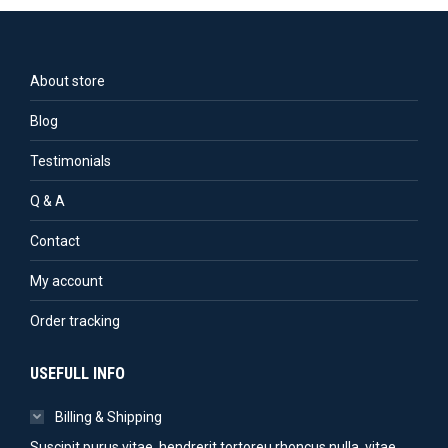
About store
Blog
Testimonials
Q & A
Contact
My account
Order tracking
USEFULL INFO
Billing & Shipping
Suscipit purus vitae, hendrerit tortoreu rhoncus nulla, vitae