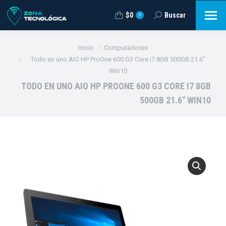
$
0
Buscar
Buscar:
0
Estás aquí:
Inicio
Computadores
Todo en uno AIO HP ProOne 600 G3 Core i7 8GB 500GB 21.6″
Win10
TODO EN UNO AIO HP PROONE 600 G3 CORE I7 8GB
500GB 21.6″ WIN10