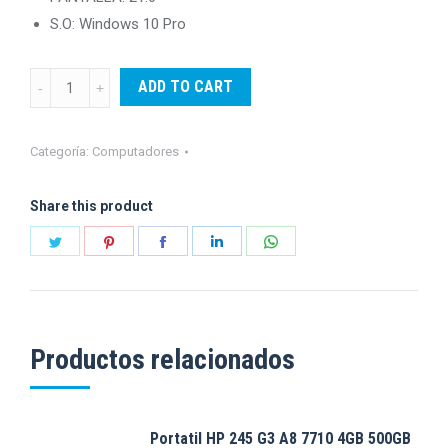
S.O: Windows 10 Pro
Todo
ADD TO CART
en
uno
Categoría:
Computadores
AIO
HP
Share this product
ProOne
Share
Share
Share
Share
Share
600
G3
on
on
on
on
on
Core
Twitter
Pinterest
Facebook
LinkedIn
WhatsApp
i7
8GB
Productos relacionados
500GB
21.6"
Win10
Portatil HP 245 G3 A8 7710 4GB 500GB