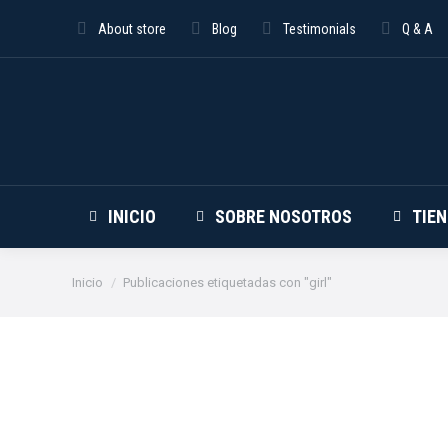
About store
Blog
Testimonials
Q & A
INICIO
SOBRE NOSOTROS
TIE
Estás aquí:
Inicio
Publicaciones etiquetadas con "girl"