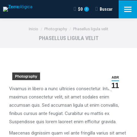
$
0
Buscar
Buscar:
0
Estás aquí:
Inicio
Photography
Phasellus ligula velit
PHASELLUS LIGULA VELIT
Photography
ABR
11
Vivamus in libero a nunc ultricies consectetur. Integer
maximus consectetur velit, sit amet sodales enim
accumsan quis. Sed accumsan ligula ut enim convallis,
finibus cursus ante feugiat. Curabitur eu mattis ex.
Suspendisse quis lorem laoreet enim efficitur gravida.
Maecenas dignissim quam vel ante fringilla varius sit amet