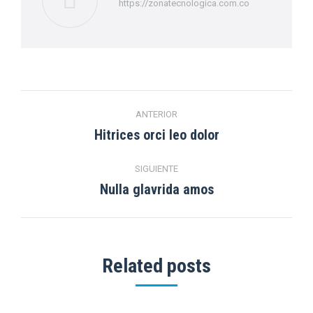
https://zonatecnologica.com.co
Navegación
ANTERIOR
entre
Hitrices orci leo dolor
Publicación
anterior:
publicaciones
SIGUIENTE
Nulla glavrida amos
Publicación
siguiente:
Related posts