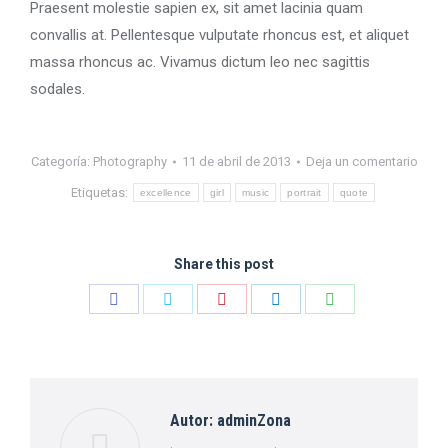
Praesent molestie sapien ex, sit amet lacinia quam
convallis at. Pellentesque vulputate rhoncus est, et aliquet
massa rhoncus ac. Vivamus dictum leo nec sagittis
sodales.
Categoría:
Photography
11 de abril de 2013
Deja un comentario
Etiquetas:
excellence
girl
music
portrait
quote
Share this post
Share
Share
Share
Share
Share
on
on
on
on
on
Facebook
Twitter
Pinterest
LinkedIn
WhatsApp
Autor:
adminZona